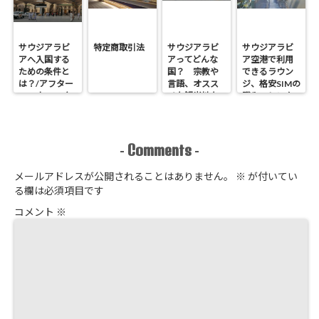
サウジアラビ
特定商取引法
サウジアラビ
サウジアラビ
アへ入国する
アってどんな
ア空港で利用
ための条件と
国？ 宗教や
できるラウン
は？/アフター
言語、オスス
ジ、格安SIMの
コロナ2022年
メな観光地な
購入、レンタ
どの基本情報
カーなど空港
エリアでやっ
ておくべきこ
とは？
Comments
-
-
メールアドレスが公開されることはありません。
※
が付いてい
る欄は必須項目です
コメント
※