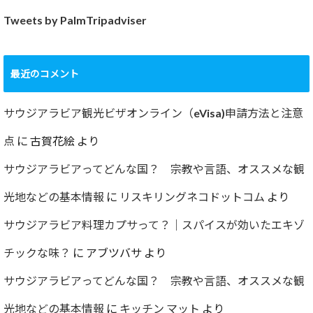
Tweets by PalmTripadviser
最近のコメント
サウジアラビア観光ビザオンライン（eVisa)申請方法と注意
点
に
古賀花絵
より
サウジアラビアってどんな国？ 宗教や言語、オススメな観
光地などの基本情報
に
リスキリングネコドットコム
より
サウジアラビア料理カプサって？｜スパイスが効いたエキゾ
チックな味？
に
アブツバサ
より
サウジアラビアってどんな国？ 宗教や言語、オススメな観
光地などの基本情報
に
キッチン マット
より