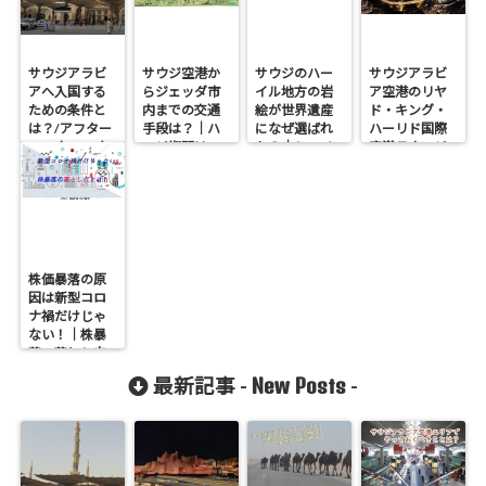
サウジアラビ
サウジ空港か
サウジのハー
サウジアラビ
アへ入国する
らジェッダ市
イル地方の岩
ア空港のリヤ
ための条件と
内までの交通
絵が世界遺産
ド・キング・
は？/アフター
手段は？｜ハ
になぜ選ばれ
ハーリド国際
コロナ2022年
ッジ期間は、
た？｜シュメ
空港ラウンジ
観光をさける
ール文字やヒ
で利用できる
べき？
エログリフと
クレカは？
の年代差は？
株価暴落の原
因は新型コロ
ナ禍だけじゃ
ない！｜株暴
落の落とし穴
とは？
New Posts
最新記事 -
-