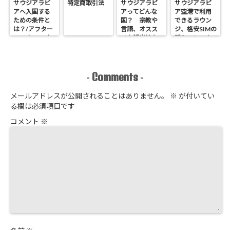
サウジアラビ
特定商取引法
サウジアラビ
サウジアラビ
アへ入国する
アってどんな
ア空港で利用
ための条件と
国？ 宗教や
できるラウン
は？/アフター
言語、オスス
ジ、格安SIMの
コロナ2022年
メな観光地な
購入、レンタ
どの基本情報
カーなど空港
エリアでやっ
ておくべきこ
とは？
Comments
-
-
メールアドレスが公開されることはありません。
※
が付いてい
る欄は必須項目です
コメント
※