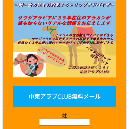
中東アラブCLUB無料メール
姓