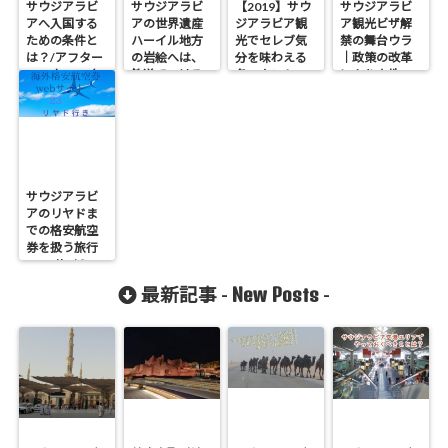
サウジアラビ
サウジアラビ
【2019】サウ
サウジアラビ
アへ入国する
アの世界遺産
ジアラビア観
ア観光ビザ解
ための条件と
ハーイル地方
光でセレブ気
禁の舞台ウラ
は？/アフター
の岩絵へは、
分を味わえる
｜政策の改革
コロナ2022年
鉄道でいける
冬のタントー
により女性の
の？｜サウジ
ラとは？
地位が向上
の鉄道事情と
は？
サウジアラビ
アのリヤドま
での格安航空
券を扱う旅行
WEBサイト23
種でオススメ
New Posts
最新記事 -
-
は？