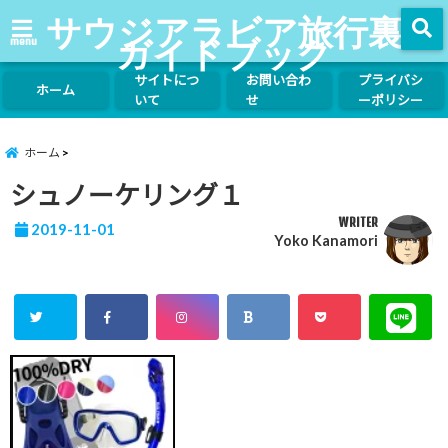
サウジアラビア旅行裏
ガイドブック
menu
サイトにつ
お問い合わ
プライバシ
ホーム
いて
せ
ーポリシー
ホーム
シュノーケリング１
WRITER
2019-11-01
Yoko Kanamori