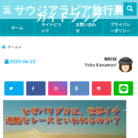
サウジアラビア旅行裏
ガイドブック
menu
サイトにつ
お問い合わ
プライバシ
ホーム
いて
せ
ーポリシー
ホーム
WRITER
2020-06-23
Yoko Kanamori