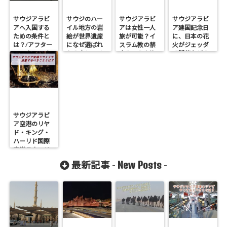
サウジアラビ
サウジのハー
サウジアラビ
サウジアラビ
アへ入国する
イル地方の岩
アは女性一人
ア建国記念日
ための条件と
絵が世界遺産
旅が可能？イ
に、日本の花
は？/アフター
になぜ選ばれ
スラム教の禁
火がジェッダ
コロナ2022年
た？｜シュメ
止ルールや注
で開催なぜ？
ール文字やヒ
意点は？
｜スターアイ
エログリフと
ランドとは？
の年代差は？
サウジアラビ
ア空港のリヤ
ド・キング・
ハーリド国際
空港ラウンジ
で利用できる
New Posts
最新記事 -
-
クレカは？