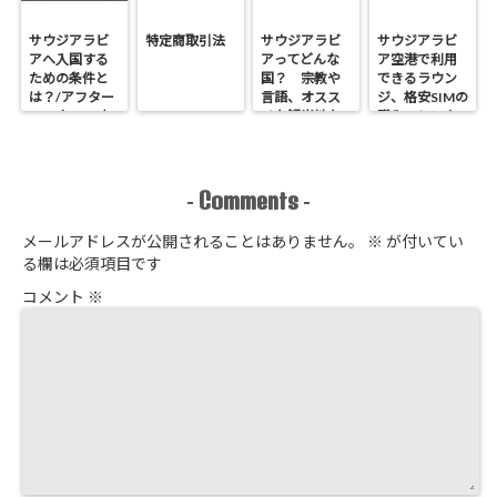
サウジアラビ
特定商取引法
サウジアラビ
サウジアラビ
アへ入国する
アってどんな
ア空港で利用
ための条件と
国？ 宗教や
できるラウン
は？/アフター
言語、オスス
ジ、格安SIMの
コロナ2022年
メな観光地な
購入、レンタ
どの基本情報
カーなど空港
エリアでやっ
ておくべきこ
とは？
Comments
-
-
メールアドレスが公開されることはありません。
※
が付いてい
る欄は必須項目です
コメント
※