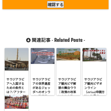
Related Posts
関連記事 -
-
サウジアラビ
サウジアラビ
サウジアラビ
サウジアラビ
アへ入国する
アの世界遺産
ア観光ビザ解
ア観光ビザオ
ための条件と
があるジェッ
禁の舞台ウラ
ンライン
は？/アフター
ダへのオンラ
｜政策の改革
（eVisa)申請方
コロナ2022年
イン航空券の
により女性の
法と注意点
予約の仕方
地位が向上