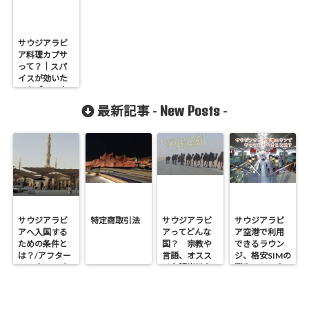
サウジアラビ
ア料理カプサ
って？｜スパ
イスが効いた
エキゾチック
な味？
New Posts
最新記事 -
-
サウジアラビ
特定商取引法
サウジアラビ
サウジアラビ
アへ入国する
アってどんな
ア空港で利用
ための条件と
国？ 宗教や
できるラウン
は？/アフター
言語、オスス
ジ、格安SIMの
コロナ2022年
メな観光地な
購入、レンタ
どの基本情報
カーなど空港
エリアでやっ
ておくべきこ