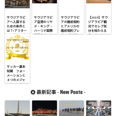
サウジアラビ
サウジアラビ
サウジアラビ
【2019】サウ
アへ入国する
ア空港のリヤ
アの婚前契約
ジアラビア観
ための条件と
ド・キング・
とアメリカの
光でセレブ気
は？/アフター
ハーリド国際
婚前契約プレ
分を味わえる
コロナ2022年
空港ラウンジ
ナップは同じ
冬のタントー
で利用できる
ものなのか？
ラとは？
クレカは？
サッカー基本
知識 フォー
メーションと
４つのメジャ
ーなシステム
の型とは？｜
New Posts
最新記事 -
-
サウジキング
スカップでの
賞金と資格
は？