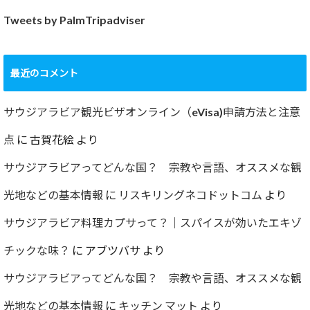
Tweets by PalmTripadviser
最近のコメント
サウジアラビア観光ビザオンライン（eVisa)申請方法と注意
点
に
古賀花絵
より
サウジアラビアってどんな国？ 宗教や言語、オススメな観
光地などの基本情報
に
リスキリングネコドットコム
より
サウジアラビア料理カプサって？｜スパイスが効いたエキゾ
チックな味？
に
アブツバサ
より
サウジアラビアってどんな国？ 宗教や言語、オススメな観
光地などの基本情報
に
キッチン マット
より