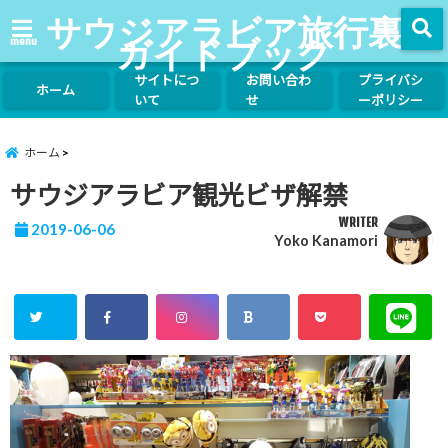
サウジアラビア旅行裏
ガイドブック
menu
サイトにつ
お問い合わ
プライバシ
ホーム
いて
せ
ーポリシー
ホーム
サウジアラビア観光ビザ解禁
WRITER
2019-06-06
Yoko Kanamori