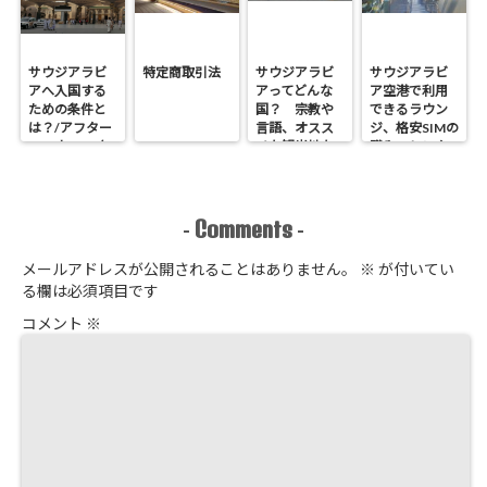
サウジアラビ
特定商取引法
サウジアラビ
サウジアラビ
アへ入国する
アってどんな
ア空港で利用
ための条件と
国？ 宗教や
できるラウン
は？/アフター
言語、オスス
ジ、格安SIMの
コロナ2022年
メな観光地な
購入、レンタ
どの基本情報
カーなど空港
エリアでやっ
ておくべきこ
とは？
Comments
-
-
メールアドレスが公開されることはありません。
※
が付いてい
る欄は必須項目です
コメント
※