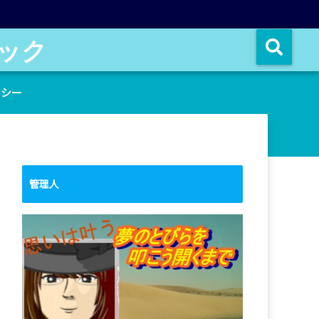
ック
リシー
管理人