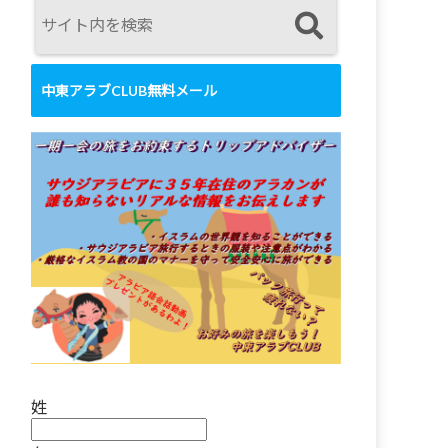
中東アラブCLUB無料メール
姓