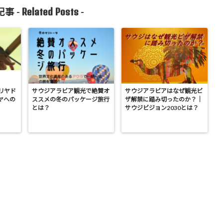
Related Posts
事 -
-
リヤド
サウジアラビア観光で絶賛オ
サウジアラビアはなぜ観光ビ
ヤへの
ススメの冬のパッケージ旅行
ザ解禁に踏み切ったのか？｜
とは？
サウジビジョン2030とは？